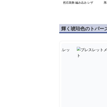
然石装飾 編み込み レザ
厚
ーブレスレット
天
輝く琥珀色のトパー