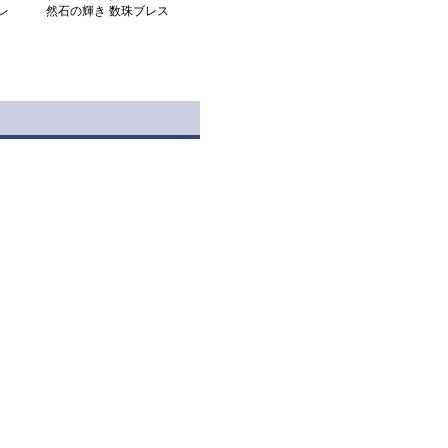
レ
然石の輝き 数珠ブレス
レット