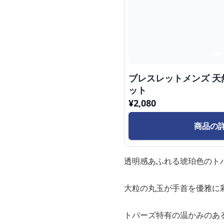
ブレスレットメンズ 天
ット
¥
2,080
商品の
透明感あふれる琥珀色のト
大粒の丸玉が手首を優雅に
トパーズ特有の温かみのあ