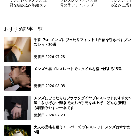
ブレスレットメンズ 上
ブレスレットメンズ 骸
ブレスレットメ
質な編み込み革紐 ステ
骨の手デザイン レザー
み込み 上質レザ
ンレスバックル留めブレ
チェーンブレス
具付きブレスレ
ス
おすすめ記事一覧
手首17cmメンズにぴったりフィット！自信を引き出すブレ
スレット20選
更新日
2026-07-28
メンズの黒ブレスレットでスタイルを格上げする15選
更新日
2026-08-08
メンズにぴったりなブラックダイヤブレスレットおすすめ5
選！さりげない輝きで大人の手元を格上げ、どんな服装に
も馴染みやすい一本です
更新日
2026-07-29
大人の品格を纏う！トパーズ ブレスレット メンズおすすめ
5選