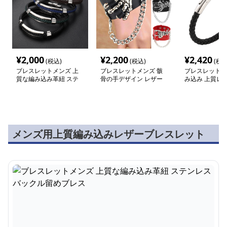
¥
2,000
¥
2,200
¥
2,420
(税込)
(税込)
(税込
ブレスレットメンズ 上
ブレスレットメンズ 骸
ブレスレットメ
質な編み込み革紐 ステ
骨の手デザイン レザー
み込み 上質レザ
ンレスバックル留めブレ
チェーンブレス
具付きブレスレ
ス
メンズ用上質編み込みレザーブレスレット