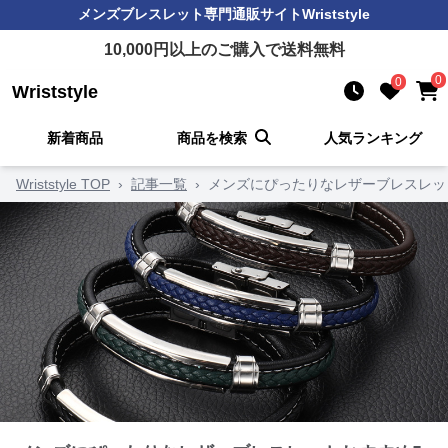
メンズブレスレット
専門通販サイト
Wriststyle
10,000
円以上のご購入で送料無料
0
0
Wriststyle
新着商品
商品を検索
人気ランキング
Wriststyle TOP
›
記事一覧
›
メンズにぴったりなレザーブレスレッ