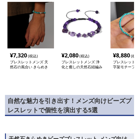
¥
7,320
¥
2,080
¥
8,880
(税込)
(税込)
(税込
ブレスレットメンズ 天
ブレスレットメンズ 浄
ブレスレットメ
然石の風合い きらめき
化と癒しの天然石紐編み
字架モチーフ天
ブレスレット
ブレスレット
ズブレスレット
自然な魅力を引き出す！メンズ向けビーズブ
レスレットで個性を演出する5選
天然石きらめきビーズブレスレット メンズ向け