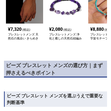
¥
7,320
¥
2,080
¥
8,880
(税込)
(税込)
(税込
ブレスレットメンズ 天
ブレスレットメンズ 浄
ブレスレットメ
然石の風合い きらめき
化と癒しの天然石紐編み
字架モチーフ天
ブレスレット
ブレスレット
ズブレスレット
ビーズ ブレスレット メンズの選び方｜まず
押さえるべきポイント
ビーズ ブレスレット メンズを選ぶうえで重要な
判断基準