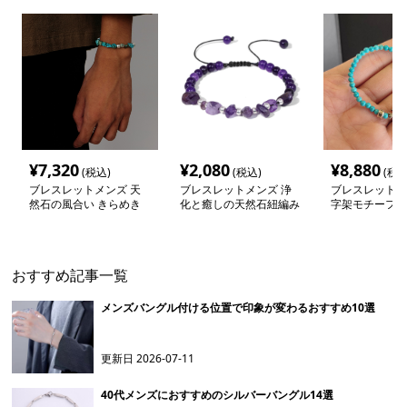
¥
7,320
¥
2,080
¥
8,880
(税込)
(税込)
(税込
ブレスレットメンズ 天
ブレスレットメンズ 浄
ブレスレットメ
然石の風合い きらめき
化と癒しの天然石紐編み
字架モチーフ天
ブレスレット
ブレスレット
ズブレスレット
おすすめ記事一覧
メンズバングル付ける位置で印象が変わるおすすめ10選
更新日
2026-07-11
40代メンズにおすすめのシルバーバングル14選