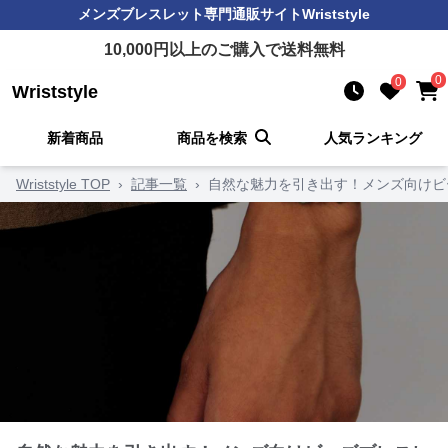
メンズブレスレット
専門通販サイト
Wriststyle
10,000
円以上のご購入で送料無料
0
0
Wriststyle
新着商品
商品を検索
人気ランキング
Wriststyle TOP
›
記事一覧
›
自然な魅力を引き出す！メンズ向けビ