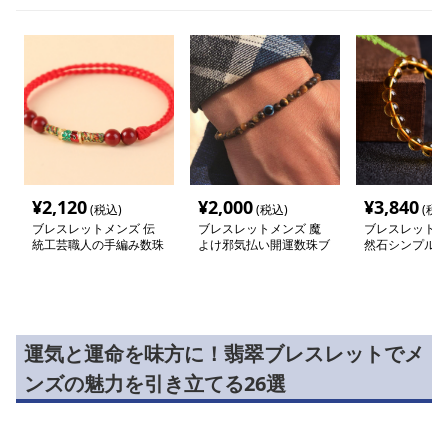
¥
2,120
¥
2,000
¥
3,840
(税込)
(税込)
(税込
ブレスレットメンズ 伝
ブレスレットメンズ 魔
ブレスレットメ
統工芸職人の手編み数珠
よけ邪気払い開運数珠ブ
然石シンプル数
ブレスレット
レスレット
レット
運気と運命を味方に！翡翠ブレスレットでメ
ンズの魅力を引き立てる26選