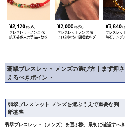
¥
2,120
¥
2,000
¥
3,840
(税込)
(税込)
(税込
ブレスレットメンズ 伝
ブレスレットメンズ 魔
ブレスレットメ
統工芸職人の手編み数珠
よけ邪気払い開運数珠ブ
然石シンプル数
ブレスレット
レスレット
レット
翡翠ブレスレット メンズの選び方｜まず押さ
えるべきポイント
翡翠ブレスレット メンズを選ぶうえで重要な判
断基準
翡翠ブレスレット（メンズ）を選ぶ際、最初に確認すべき