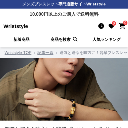
メンズブレスレット
専門通販サイト
Wriststyle
10,000
円以上のご購入で送料無料
0
0
Wriststyle
新着商品
商品を検索
人気ランキング
Wriststyle TOP
›
記事一覧
›
運気と運命を味方に！翡翠ブレスレッ