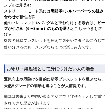
ンプルに馴染む
ストリート・モード系には
黒翡翠×シルバーパーツの組み
合わせ
が相性抜群
他のブレスレットやバングルと重ね付けする場合は、
ビー
ズが小さめ（6〜8mm）のものを選ぶ
とごちゃつきを防
げる
複数の翡翠ブレスレットを揃えて気分やスタイルに応じて
使い分けるのも、メンズならではの楽しみ方です。
お守り・縁起物として身につけたい人の場合
運気向上や厄除けを目的に翡翠ブレスレットを選ぶなら、
天然Aグレードの翡翠を選ぶことが大前提です。
翡翠は古来より中国や東南アジアで「守護石」として重宝
されてきた歴史があります。