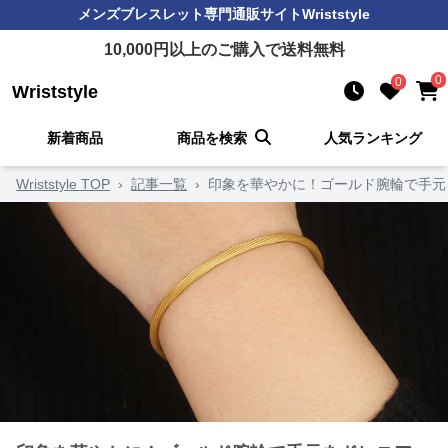
メンズブレスレット
専門通販サイト
Wriststyle
10,000
円以上のご購入で送料無料
0
0
Wriststyle
新着商品
商品を検索
人気ランキング
Wriststyle TOP
›
記事一覧
›
印象を華やかに！ゴールド腕輪で手元