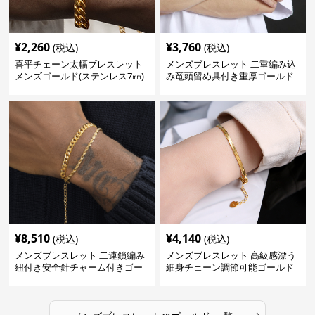
¥
2,260
¥
3,760
(税込)
(税込)
喜平チェーン太幅ブレスレット
メンズブレスレット 二重編み込
メンズゴールド(ステンレス7㎜)
み竜頭留め具付き重厚ゴールド
ブレスレット
¥
8,510
¥
4,140
(税込)
(税込)
メンズブレスレット 二連鎖編み
メンズブレスレット 高級感漂う
紐付き安全針チャーム付きゴー
細身チェーン調節可能ゴールド
ルドブレスレット
ブレスレット
›