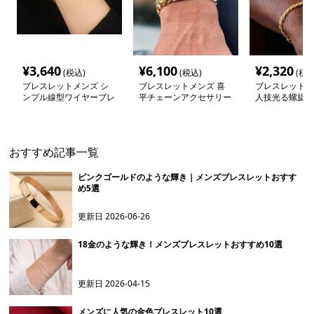
¥
3,640
¥
6,100
¥
2,320
(税込)
(税込)
(税込
ブレスレットメンズ シ
ブレスレットメンズ 喜
ブレスレットメ
ンプル線型ワイヤーブレ
平チェーンアクセサリー
人技光る螺旋ロ
スレット
ーンブレスレッ
おすすめ記事一覧
ピンクゴールドのような輝き｜メンズブレスレットおすす
め5選
更新日
2026-06-26
18金のような輝き！メンズブレスレットおすすめ10選
更新日
2026-04-15
メンズに人気の金色ブレスレット10選