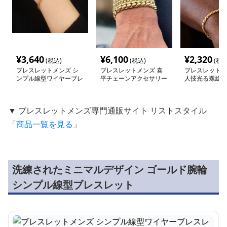
¥
3,640
¥
6,100
¥
2,320
(税込)
(税込)
(税込
ブレスレットメンズ シ
ブレスレットメンズ 喜
ブレスレットメ
ンプル線型ワイヤーブレ
平チェーンアクセサリー
人技光る螺旋ロ
スレット
ーンブレスレッ
▼ ブレスレットメンズ専門通販サイト リストスタイル
「
商品一覧を見る
」
洗練されたミニマルデザイン ゴールド腕輪
シンプル線型ブレスレット